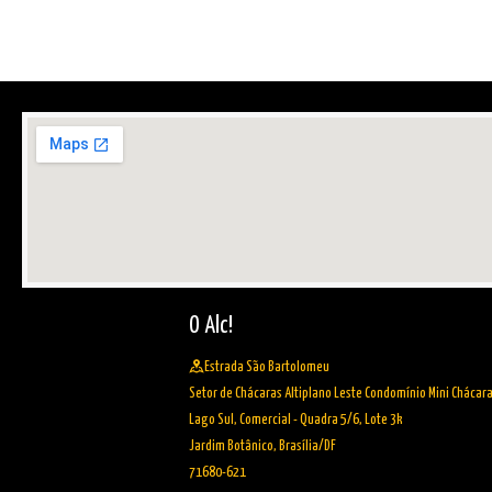
O Alc!
Estrada São Bartolomeu
Setor de Chácaras Altiplano Leste Condomínio Mini Chácar
Lago Sul, Comercial - Quadra 5/6, Lote 3k
Jardim Botânico, Brasília/DF
71680-621