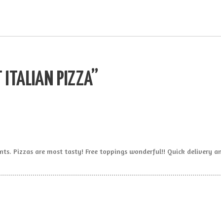
CARDÁPIO
Alci Café
CONTATO
Café, empório e champanharia
LOJA
 ITALIAN PIZZA”
EVENTOS
SOBRE
ients. Pizzas are most tasty! Free toppings wonderful!! Quick delivery 