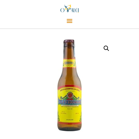
Alci Café
Café, empório e champanharia
CARDÁPIO
CONTATO
LOJA
EVENTOS
SOBRE