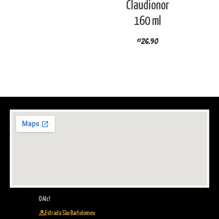
Claudionor
160 ml
26.90
R$
O Alc!
Estrada São Bartolomeu