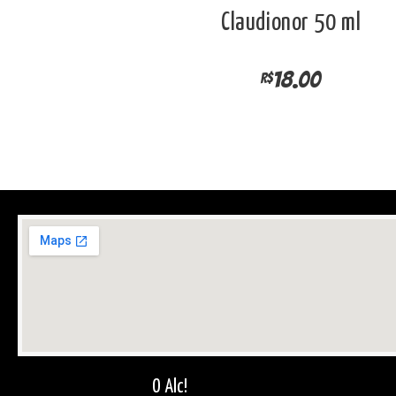
Claudionor 50 ml
18.00
R$
O Alc!