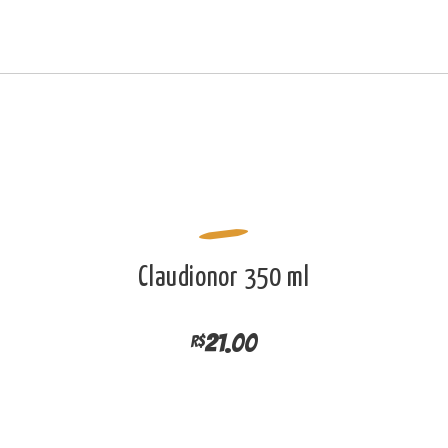
CARDÁPIO
Alci Café
CONTATO
Café, empório e champanharia
LOJA
EVENTOS
SOBRE
Claudionor 350 ml
21.00
R$