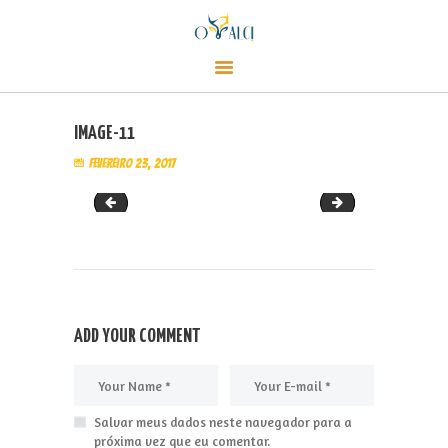
CARDÁPIO
Alci Café
CONTATO
Café, empório e champanharia
LOJA
EVENTOS
IMAGE-11
SOBRE
fevereiro 23, 2017
image-8
image-7
ADD YOUR COMMENT
Salvar meus dados neste navegador para a
próxima vez que eu comentar.