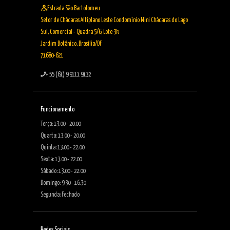
Estrada São Bartolomeu
Setor de Chácaras Altiplano Leste Condomínio Mini Chácaras do Lago
Sul, Comercial - Quadra 5/6, Lote 3k
Jardim Botânico, Brasília/DF
71680-621
+ 55 (61) 9 9111 9132
Funcionamento
Terça: 13.00 - 20.00
Quarta: 13.00 - 20.00
Quinta: 13.00 - 22.00
Sexta: 13.00 - 22.00
Sábado: 13.00 - 22.00
Domingo: 9.30 - 16.30
Segunda: Fechado
Redes Sociais