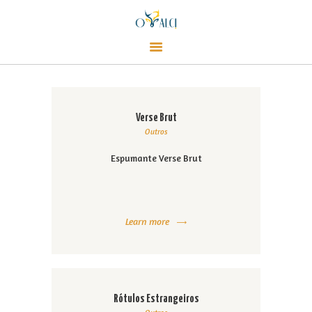
CARDÁPIO
Alci Café
CONTATO
Café, empório e champanharia
LOJA
EVENTOS
SOBRE
Verse Brut
Outros
Espumante Verse Brut
Learn more
Rótulos Estrangeiros