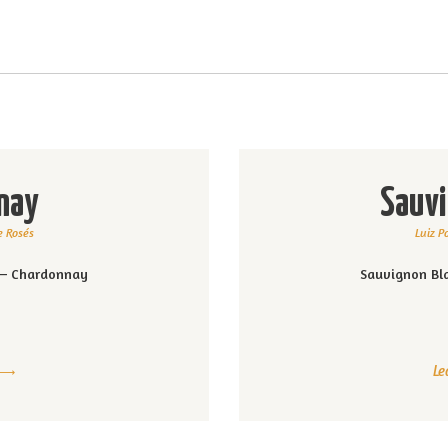
CARDÁPIO
Alci Café
CONTATO
Café, empório e champanharia
LOJA
EVENTOS
nay
Sauvi
SOBRE
e Rosés
Luiz P
o – Chardonnay
Sauvignon Bl
Le