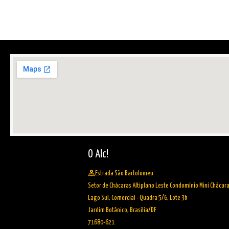
O Alc!
Estrada São Bartolomeu
Setor de Chácaras Altiplano Leste Condomínio Mini Chácar
Lago Sul, Comercial - Quadra 5/6, Lote 3k
Jardim Botânico, Brasília/DF
71680-621