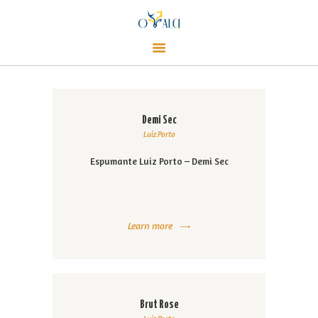
CARDÁPIO
Alci Café
CONTATO
Café, empório e champanharia
LOJA
EVENTOS
SOBRE
Demi Sec
Luiz Porto
Espumante Luiz Porto – Demi Sec
Learn more
Brut Rose