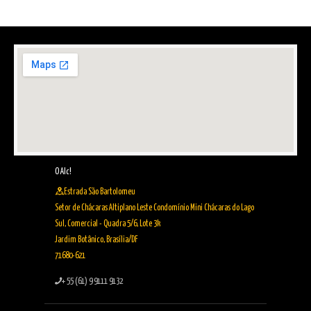
O Alc!
Estrada São Bartolomeu
Setor de Chácaras Altiplano Leste Condomínio Mini Chácaras do Lago
Sul, Comercial - Quadra 5/6, Lote 3k
Jardim Botânico, Brasília/DF
71680-621
+ 55 (61) 9 9111 9132