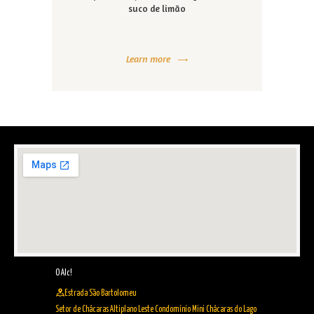
suco de limão
Learn more
O Alc!
Estrada São Bartolomeu
Setor de Chácaras Altiplano Leste Condomínio Mini Chácaras do Lago