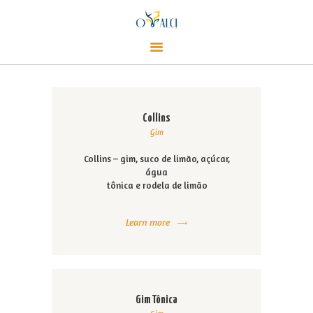
Alci Café
Café, empório e champanharia
CARDÁPIO
CONTATO
Collins
LOJA
Gim
EVENTOS
Collins – gim, suco de limão, açúcar,
SOBRE
água
tônica e rodela de limão
Learn more
Gim Tônica