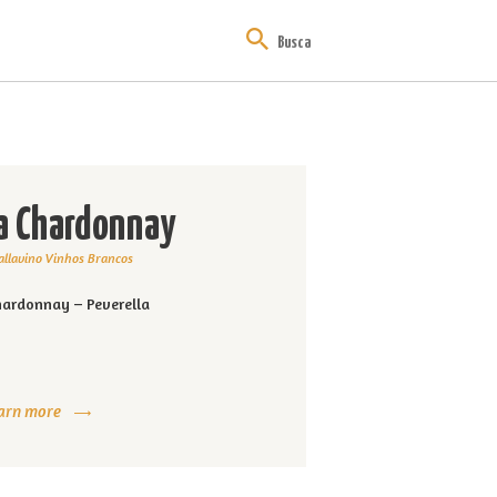
a Chardonnay
allavino Vinhos Brancos
ardonnay – Peverella
arn more