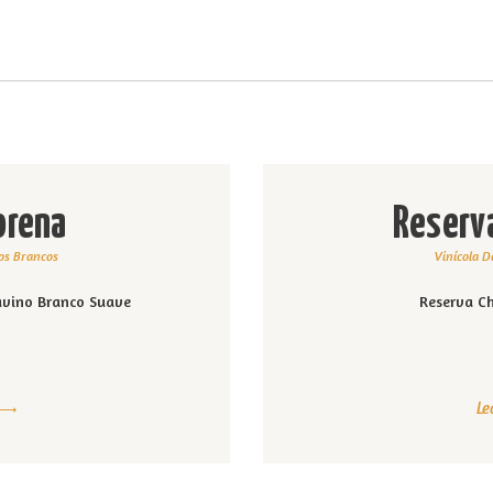
CARDÁPIO
Alci Café
CONTATO
Café, empório e champanharia
LOJA
EVENTOS
orena
Reserv
SOBRE
hos Brancos
Vinícola D
lavino Branco Suave
Reserva Ch
Le