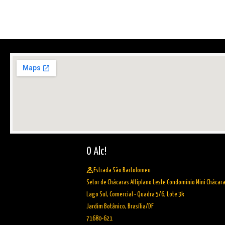
O Alc!
Estrada São Bartolomeu
Setor de Chácaras Altiplano Leste Condomínio Mini Chácar
Lago Sul, Comercial - Quadra 5/6, Lote 3k
Jardim Botânico, Brasília/DF
71680-621