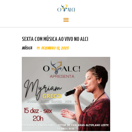
CARDÁPIO
Alci Café
CONTATO
Café, empório e champanharia
LOJA
EVENTOS
SEXTA COM MÚSICA AO VIVO NO ALCI
SOBRE
Música
dezembro 12, 2023