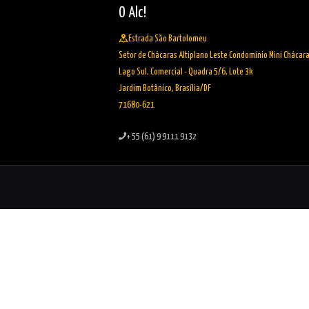
O Alc!
Estrada São Bartolomeu
Setor de Chácaras Altiplano Leste Condomínio Mini Chácar
Lago Sul, Comercial - Quadra 5/6, Lote 3k
Jardim Botânico, Brasília/DF
71680-621
+ 55 (61) 9 9111 9132