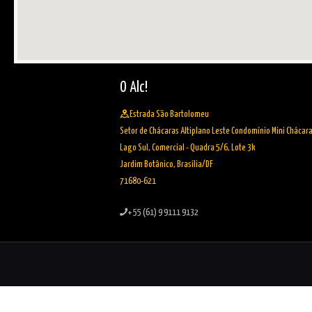
O Alc!
Estrada São Bartolomeu
Setor de Chácaras Altiplano Leste Condomínio Mini Chácar
Lago Sul, Comercial - Quadra 5/6, Lote 3k
Jardim Botânico, Brasília/DF
71680-621
+ 55 (61) 9 9111 9132