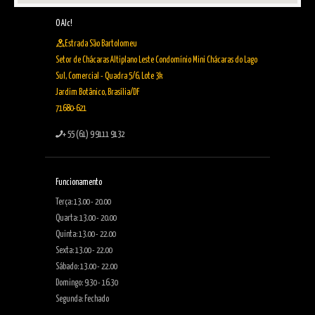
O Alc!
Estrada São Bartolomeu
Setor de Chácaras Altiplano Leste Condomínio Mini Chácaras do Lago
Sul, Comercial - Quadra 5/6, Lote 3k
Jardim Botânico, Brasília/DF
71680-621
+ 55 (61) 9 9111 9132
Funcionamento
Terça: 13.00 - 20.00
Quarta: 13.00 - 20.00
Quinta: 13.00 - 22.00
Sexta: 13.00 - 22.00
Sábado: 13.00 - 22.00
Domingo: 9.30 - 16.30
Segunda: Fechado