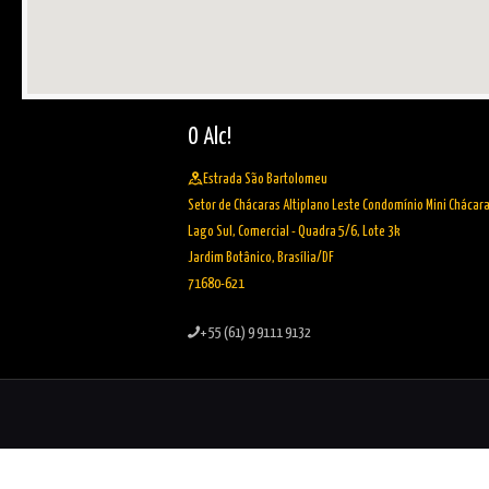
O Alc!
Estrada São Bartolomeu
Setor de Chácaras Altiplano Leste Condomínio Mini Chácar
Lago Sul, Comercial - Quadra 5/6, Lote 3k
Jardim Botânico, Brasília/DF
71680-621
+ 55 (61) 9 9111 9132