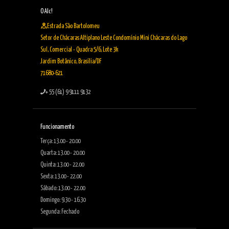
O Alc!
Estrada São Bartolomeu
Setor de Chácaras Altiplano Leste Condomínio Mini Chácaras do Lago
Sul, Comercial - Quadra 5/6, Lote 3k
Jardim Botânico, Brasília/DF
71680-621
+ 55 (61) 9 9111 9132
Funcionamento
Terça: 13.00 - 20.00
Quarta: 13.00 - 20.00
Quinta: 13.00 - 22.00
Sexta: 13.00 - 22.00
Sábado: 13.00 - 22.00
Domingo: 9.30 - 16.30
Segunda: Fechado