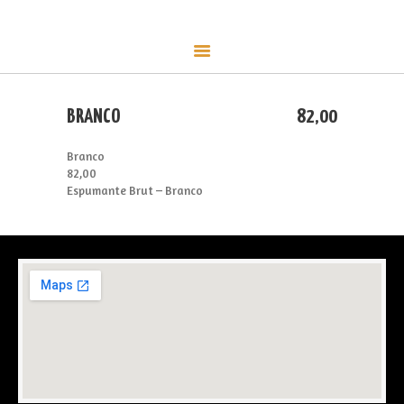
CARDÁPIO
Alci Café
CONTATO
Café, empório e champanharia
LOJA
EVENTOS
BRANCO
82,00
SOBRE
Branco
82,00
Espumante Brut – Branco