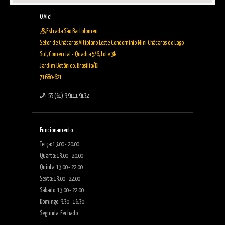
O Alc!
Estrada São Bartolomeu
Setor de Chácaras Altiplano Leste Condomínio Mini Chácaras do Lago
Sul, Comercial - Quadra 5/6, Lote 3k
Jardim Botânico, Brasília/DF
71680-621
+ 55 (61) 9 9111 9132
Funcionamento
Terça: 13.00 - 20.00
Quarta: 13.00 - 20.00
Quinta: 13.00 - 22.00
Sexta: 13.00 - 22.00
Sábado: 13.00 - 22.00
Domingo: 9.30 - 16.30
Segunda: Fechado