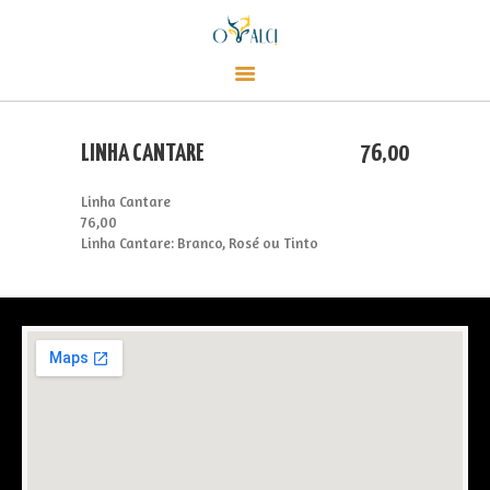
CARDÁPIO
Alci Café
CONTATO
Café, empório e champanharia
LOJA
EVENTOS
LINHA CANTARE
76,00
SOBRE
Linha Cantare
76,00
Linha Cantare: Branco, Rosé ou Tinto